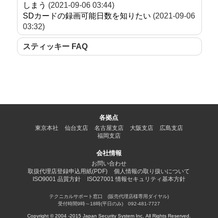
しまう
(2021-09-06 03:44)
SDカードの録画可能日数を知りたい
(2021-09-06
03:32)
スティッキー FAQ
各拠点
東京本社
仙台支店
名古屋支店
大阪支店
広島支店
福岡支店
会社情報
お問い合わせ
取扱代理店登録申込用紙(PDF)
個人情報の取り扱いについて
ISO9001 品質方針
ISO27001 情報セキュリティ基本方針
テクニカルサポート窓口 (販売代理店様専用ダイヤル)
受付時間9時～18時(平日のみ) 092-481-7727
Copyright © 2004 -2015 Japan Security System Inc. All Rights Reserved.